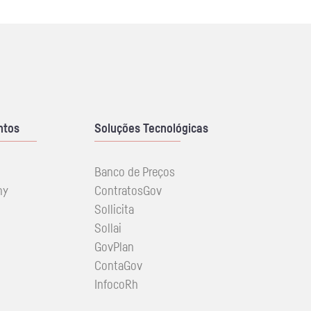
ntos
Soluções Tecnológicas
Banco de Preços
ny
ContratosGov
Sollicita
Sollai
GovPlan
ContaGov
InfocoRh