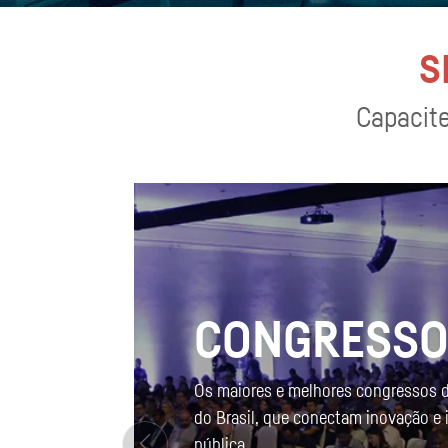
S
Capacite
CONGRESS
Os maiores e melhores congressos 
do Brasil, que conectam inovação e
pública.