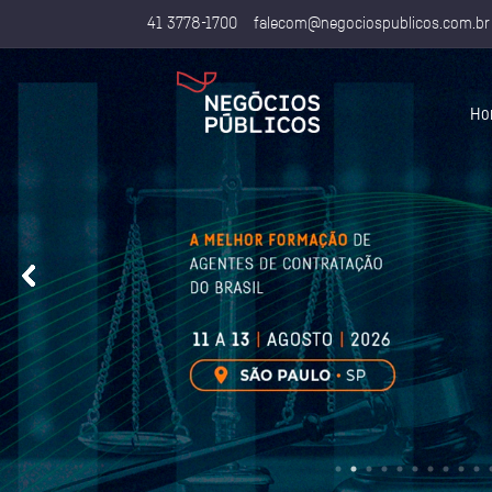
41 3778-1700
falecom@negociospublicos.com.br
Ho