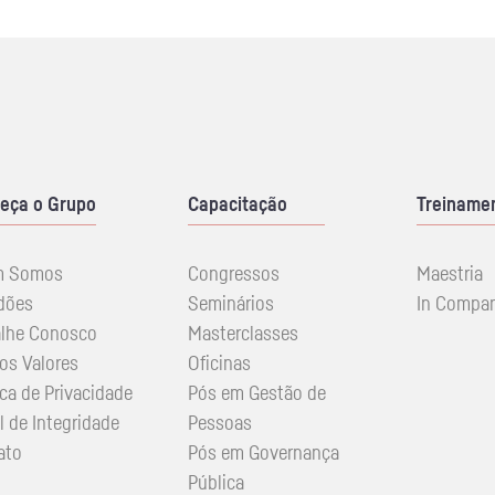
eça o Grupo
Capacitação
Treiname
m Somos
Congressos
Maestria
dões
Seminários
In Compa
alhe Conosco
Masterclasses
os Valores
Oficinas
ica de Privacidade
Pós em Gestão de
l de Integridade
Pessoas
ato
Pós em Governança
Pública