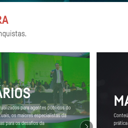
RA
nquistas.
ÁRIOS
M
tualizados para agentes públicos do
tuais, os maiores especialistas da
Conteú
cas para os desafios da
prática