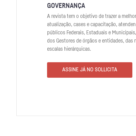
GOVERNANÇA
LICICON
NEGÓCIOS PÚBLICOS
O PREGOEIRO
A revista tem o objetivo de trazer a melho
Publicação técnica mensal, com conteúd
Destinada aos setores públicos Federal, E
Para os pregoeiros e equipe de apoio qu
atualização, cases e capacitação, atende
exclusivo sobre licitações e contratos.
Municipais, contém temas de extrema rele
ferramenta eficaz de atualização e capacit
públicos Federais, Estaduais e Municipais,
prática dos servidores na área de licitaçõ
O Pregoeiro é um guia útil com foco na m
dos Gestores de órgãos e entidades, das 
públicas.
licitatória do tipo pregão.
escalas hierárquicas.
ASSINE JÁ NO SOLLICITA